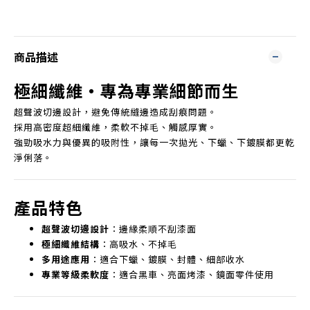
商品描述
極細纖維・專為專業細節而生
超聲波切邊設計，避免傳統縫邊造成刮痕問題。
採用高密度超細纖維，柔軟不掉毛、觸感厚實。
強勁吸水力與優異的吸附性，讓每一次拋光、下蠟、下鍍膜都更乾
淨俐落。
產品特色
超聲波切邊設計
：邊緣柔順不刮漆面
極細纖維結構
：高吸水、不掉毛
多用途應用
：適合下蠟、鍍膜、封體、細部收水
專業等級柔軟度
：適合黑車、亮面烤漆、鏡面零件使用