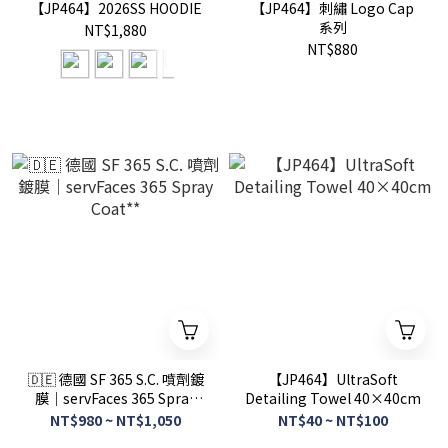
【JP464】2026SS HOODIE
【JP464】刺繡 Logo Cap
系列
NT$1,880
NT$880
🇩🇪 德國 SF 365 S.C. 噴劑鍍
【JP464】UltraSoft
膜｜servFaces 365 Spray
Detailing Towel 40×40cm
Coat**
NT$980 ~ NT$1,050
NT$40 ~ NT$100