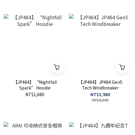
【JP464】 “Nightfall
【JP464】JP464 Gen5
Spark” Hoodie
Tech Windbreaker
NT$1,680
NT$3,980
NT$4,640