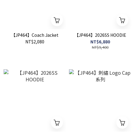
【JP464】Coach Jacket
【JP464】2026SS HOODIE
NT$2,080
NT$6,880
NT$9,400