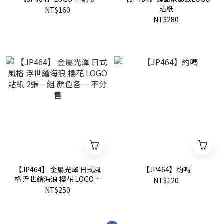
貼紙
NT$160
NT$280
【JP464】 金屬光澤 日式風
【JP464】約嗎
格 浮世繪海浪 櫻花 LOGO貼
NT$120
紙 2張一組 顏色各一 不分售
NT$250