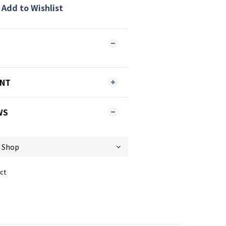
Add to Wishlist
ENT
WS
ct