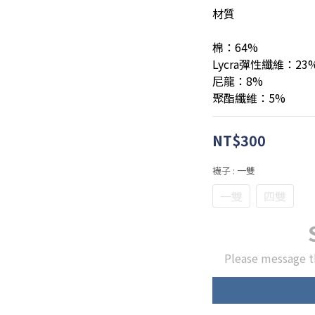
材質
棉：64%
Lycra彈性纖維：23
尼龍：8%
聚酯纖維：5%
NT$300
襪子
: 一雙
一雙
四雙
Please message t