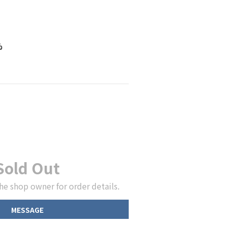
%
Sold Out
he shop owner for order details.
MESSAGE