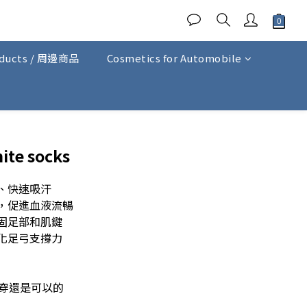
oducts / 周邊商品
Cosmetics for Automobile
te socks
、快速吸汗 
，促進血液流暢 
固足部和肌鍵 
強化足弓支撐力
分穿還是可以的