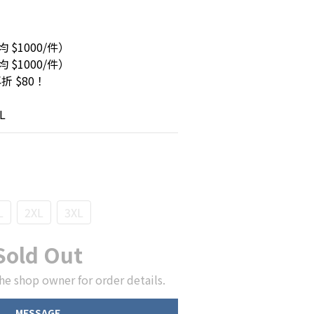
均 $1000/件）
均 $1000/件）
折 $80！
L
L
2XL
3XL
Sold Out
he shop owner for order details.
MESSAGE