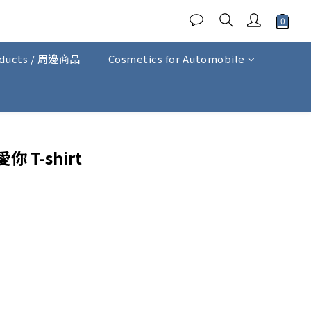
oducts / 周邊商品
Cosmetics for Automobile
你 T-shirt