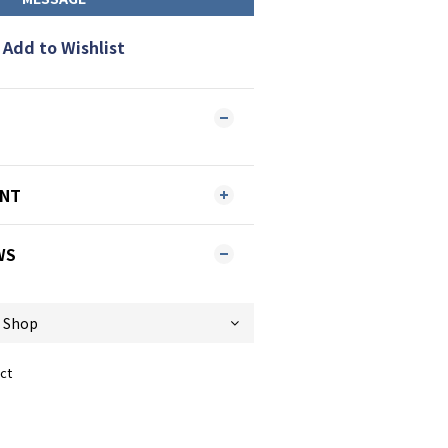
Add to Wishlist
ENT
WS
ct